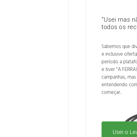
"Usei mas nã
todos os rec
Sabemos que div
e inclusive ofe
período a plata
e tiver "A FERRA
campanhas, mas
entendendo como
começar.
Usei o L