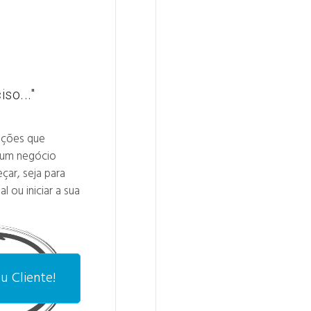
so..."
ações que
 um negócio
çar, seja para
 ou iniciar a sua
u Cliente!