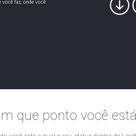
e você faz, onde você
m que ponto você est