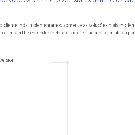
de você está e qual o seu status dentro do Lea
o cliente, nós implementamos somente as soluções mais moderna
o seu perfil e entender melhor como te ajudar na caminhada par