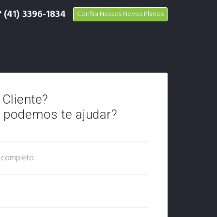
?
(41) 3396-1834
Confira Nossos Novos Planos
 Cliente?
podemos te ajudar?