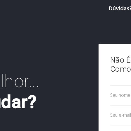
Dúvidas
Não É
Como 
hor...
udar?